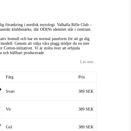
an
ig förankring i nordisk mytologi. Valhalla Rifle Club –
lassiskt klubbmärke, där ODINs identitet står i centrum.
itativ bomull och har en normal passform för att ge dig
modell. Genom att välja våra plagg stödjer du en mer
 Cotton-initiativet. Vi är stolta över att erbjuda
a och hållbart producerade.
Läs mer...
Färg
Pris
Svart
389 SEK
Vit
389 SEK
Grå
389 SEK