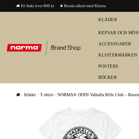
Fri frakt över 800 kr
Betala säkert med Klarna
KLÄDER
KEPSAR OCH MÖS
ACCESSOARER
KLISTERMÄRKEN 
POSTERS
BÖCKER
Kläder
T-shirts
NORMA® ODIN Valhalla Rifle Club – Raven C