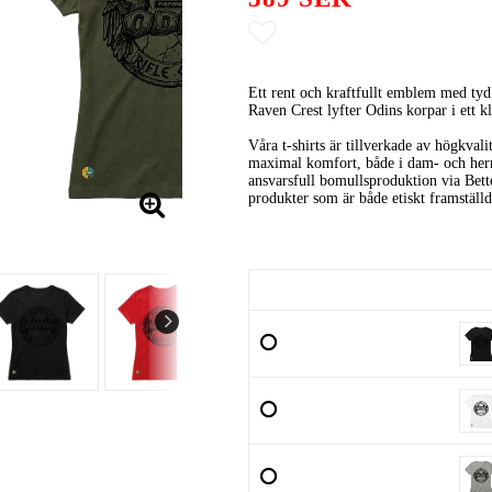
Lägg till i favoritlist
Ett rent och kraftfullt emblem med tydl
Raven Crest lyfter Odins korpar i ett k
Våra t-shirts är tillverkade av högkval
maximal komfort, både i dam- och herr
ansvarsfull bomullsproduktion via Better
produkter som är både etiskt framställd