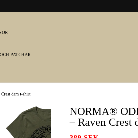
SOR
OCH PATCHAR
rest dam t-shirt
NORMA® ODIN 
– Raven Crest d
389 SEK