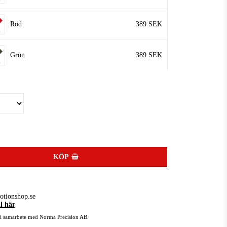
Röd
389 SEK
Grön
389 SEK
KÖP
otionshop.se
ll här
i samarbete med Norma Precision AB.